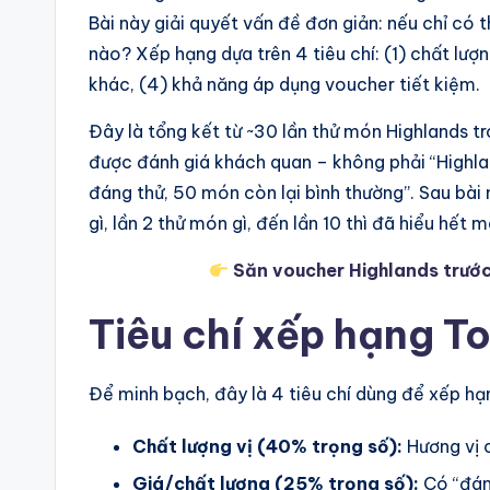
Bài này giải quyết vấn đề đơn giản: nếu chỉ có 
nào? Xếp hạng dựa trên 4 tiêu chí: (1) chất lượng
khác, (4) khả năng áp dụng voucher tiết kiệm.
Đây là tổng kết từ ~30 lần thử món Highlands t
được đánh giá khách quan – không phải “Highlan
đáng thử, 50 món còn lại bình thường”. Sau bài n
gì, lần 2 thử món gì, đến lần 10 thì đã hiểu hết 
Săn voucher Highlands trướ
Tiêu chí xếp hạng To
Để minh bạch, đây là 4 tiêu chí dùng để xếp h
Chất lượng vị (40% trọng số):
Hương vị 
Giá/chất lượng (25% trọng số):
Có “đán