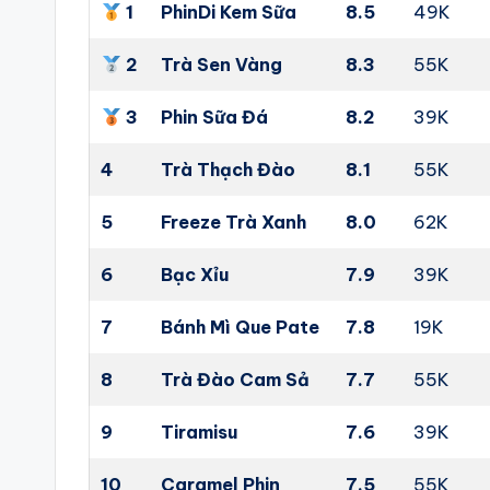
1
PhinDi Kem Sữa
8.5
49K
2
Trà Sen Vàng
8.3
55K
3
Phin Sữa Đá
8.2
39K
4
Trà Thạch Đào
8.1
55K
5
Freeze Trà Xanh
8.0
62K
6
Bạc Xỉu
7.9
39K
7
Bánh Mì Que Pate
7.8
19K
8
Trà Đào Cam Sả
7.7
55K
9
Tiramisu
7.6
39K
10
Caramel Phin
7.5
55K