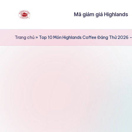
Mã giảm giá Highlands
Skip
to
V
Voucher
content
Highlands
o
Trang chủ
»
Top 10 Món Highlands Coffee Đáng Thử 2026 –
Mua1
u
Tặng
1
c
h
e
r
H
i