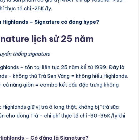
í thực tế chỉ ~25K/ly.
a Highlands – Signature có đáng hype?
gnature lịch sử 25 năm
ruyền thống signature
ghlands – tồn tại liên tục 25 năm kể từ 1999. Đây là
nds – không thử Trà Sen Vàng = không hiểu Highlands.
i + củ năng giòn = combo kết cấu đặc trưng không
Highlands giữ vị trà ô long thật, không bị “trà sữa
n cho dòng Trà – chi phí thực tế chỉ ~30-35K/ly khi
Highlands – Có đáng là Signature?