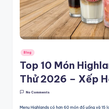
e
Posted
Blog
in
Top 10 Món Highl
Thử 2026 – Xếp Hạ
No Comments
Menu Highlands có hơn 60 món đồ uống và 15 lo