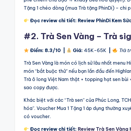
Tặng 1 chéo dòng (mua Trà tặng PhinDi) – chi ph
Đọc review chi tiết:
Review PhinDi Kem Sữ
#2.
Trà Sen Vàng – Trà si
Điểm:
8.3/10
|
Giá:
45K-65K
|
Trà t
Trà Sen Vàng là món có lịch sử lâu nhất menu Hi
món “bắt buộc thử” nếu bạn lần đầu đến Highla
Trà ô long Việt Nam thật + topping hạt sen bù
sao copy được.
Khác biệt với các “Trà sen” của Phúc Long, TCH: 
hóa”. Voucher Mua 1 Tặng 1 áp dụng thường xuyê
có voucher.
Đọc review chi tiết:
Review Trà Sen Vàng 