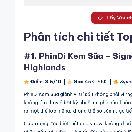
Lấy Vouch
Phân tích chi tiết T
#1.
PhinDi Kem Sữa – Sign
Highlands
Điểm:
8.5/10
|
Giá:
45K-55K
|
Signa
PhinDi Kem Sữa giành vị trí số 1 không phải vì
không tìm thấy ở bất kỳ chuỗi cà phê nào khác
ra một thể loại riêng, không thể so sánh trực 
Cách uống đặc biệt: hút qua straw, không khuấ
phê chiếm chủ đạo → khuấy đều hòa quyện). Đâ