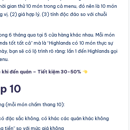
thời gian thử 10 món trong cả menu, đó nên là 10 món
 vị, (2) giá hợp lý, (3) tính độc đáo so với chuỗi
rong 6 tháng qua tại 5 cửa hàng khác nhau. Mỗi món
ds tốt tất cả” mà là “Highlands có 10 món thực sự
ày, bạn sẽ có lộ trình rõ ràng: lần 1 đến Highlands gọi
menu.
c khi đến quán – Tiết kiệm 30-50%
p 10
ạng (mỗi món chấm thang 10):
có đặc sắc không, có khác các quán khác không
g tiền” so với mức giá không