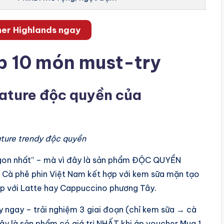
er Highlands ngay
op 10 món must-try
ature độc quyền của
ture trendy độc quyền
 “ngon nhất” – mà vì đây là sản phẩm ĐỘC QUYỀN
. Cà phê phin Việt Nam kết hợp với kem sữa mặn tạo
tiếp với Latte hay Cappuccino phương Tây.
y ngay – trải nghiệm 3 giai đoạn (chỉ kem sữa → cà
y là sản phẩm có giá trị NHẤT khi áp voucher Mua 1